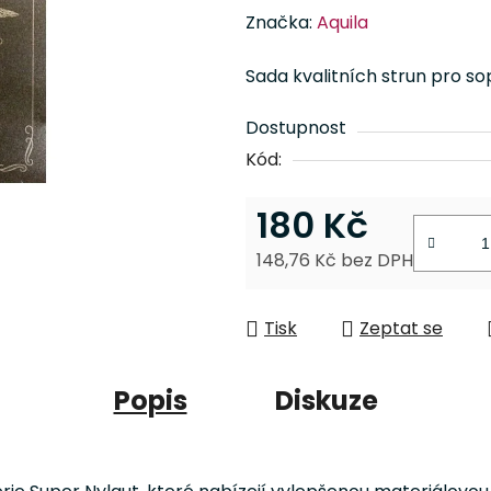
hodnocení
Značka:
Aquila
produktu
je
Sada kvalitních strun pro so
0,0
z
Dostupnost
5
Kód:
hvězdiček.
180 Kč
148,76 Kč bez DPH
Měrná cena:
Tisk
Zeptat se
Popis
Diskuze