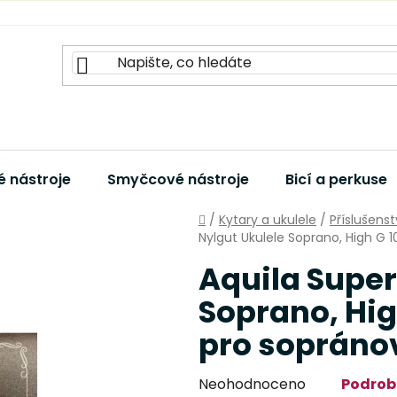
 nástroje
Smyčcové nástroje
Bicí a perkuse
Domů
/
Kytary a ukulele
/
Příslušenst
Nylgut Ukulele Soprano, High G 1
Aquila Super
Soprano, Hig
pro sopráno
Průměrné
Neohodnoceno
Podrob