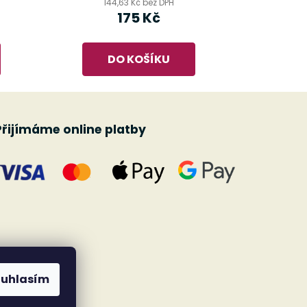
144,63 Kč bez DPH
175 Kč
DO KOŠÍKU
Přijímáme online platby
ouhlasím