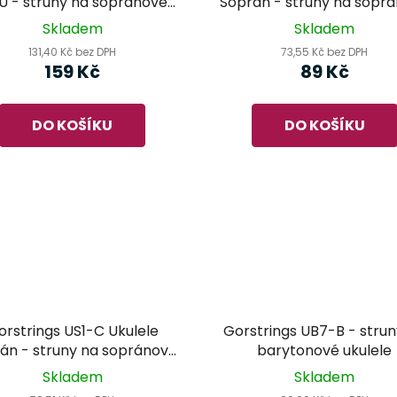
sopránové
Soprán - struny na sopr
ukulele
ukulele
Skladem
Skladem
131,40 Kč bez DPH
73,55 Kč bez DPH
159 Kč
89 Kč
DO KOŠÍKU
DO KOŠÍKU
orstrings US1-C Ukulele
Gorstrings UB7-B - strun
án - struny na sopránové
barytonové ukulele
ukulele
Skladem
Skladem