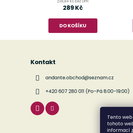
238,84 Kč bez DPH
289 Kč
DO KOŠÍKU
Z
á
Kontakt
p
a
andante.obchod
@
seznam.cz
t
í
+420 607 280 011 (Po–Pá 8:00–19:00)
Tento web 
tohoto webu
informací