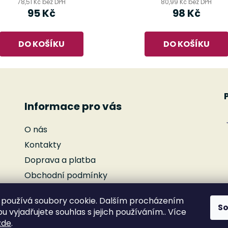
78,51 Kč bez DPH
80,99 Kč bez DPH
95 Kč
98 Kč
DO KOŠÍKU
DO KOŠÍKU
Informace pro vás
O nás
Kontakty
Doprava a platba
Obchodní podmínky
Podmínky ochrany osobních údajů
používá soubory cookie. Dalším procházením
Reklamace
S
 vyjadřujete souhlas s jejich používáním.. Více
Moje objednávka
zde
.