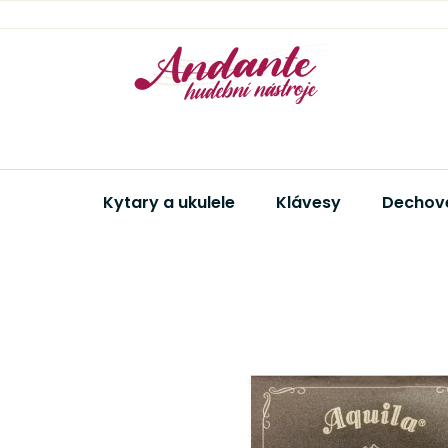
Přejít
na
obsah
Kytary a ukulele
Klávesy
Dechové