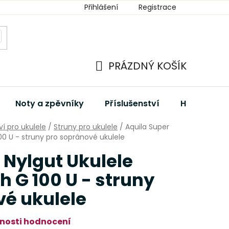
Přihlášení
Registrace
PRÁZDNÝ KOŠÍK
NÁKUPNÍ
KOŠÍK
Noty a zpěvníky
Příslušenství
Hudební dá
ví pro ukulele
/
Struny pro ukulele
/
Aquila Super
00 U - struny pro sopránové ukulele
 Nylgut Ukulele
h G 100 U - struny
vé ukulele
nosti hodnocení