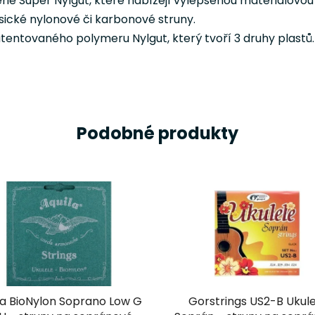
ie Super Nylgut, které nabízejí vylepšenou materiálovou te
lasické nylonové či karbonové struny.
tentovaného polymeru Nylgut, který tvoří 3 druhy plastů.
Podobné produkty
la BioNylon Soprano Low G
Gorstrings US2-B Ukule