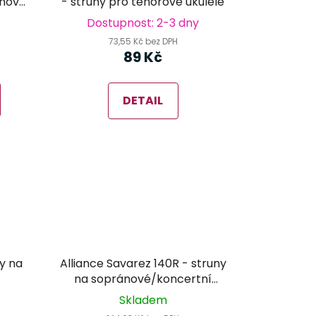
ánové
- struny pro tenorové ukulele
Dostupnost: 2-3 dny
73,55 Kč bez DPH
89 Kč
DETAIL
y na
Alliance Savarez 140R - struny
na sopránové/koncertní
ukulele
Skladem