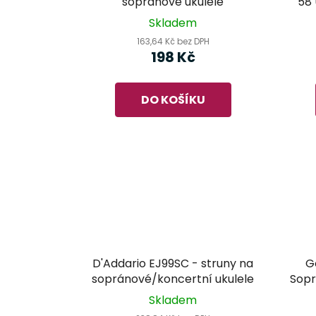
sopránové ukulele
58 U - struny na 
Skladem
163,64 Kč bez DPH
198 Kč
DO KOŠÍKU
D'Addario EJ99SC - struny na
G
sopránové/koncertní ukulele
Sopr
Skladem