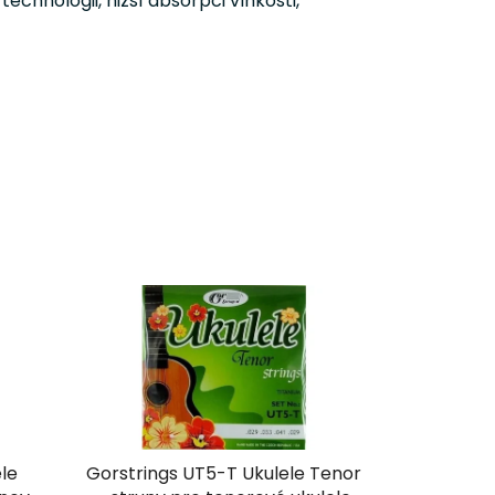
chnologii, nižší absorpci vlhkosti,
le
Gorstrings UT5-T Ukulele Tenor