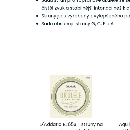
Sada strun pro sopránové ukulele ze sér
čistší zvuk a stabilnější intonaci než k
Struny jsou vyrobeny z vylepšeného pa
Sada obsahuje struny G, C, E a A.
D'Addario EJ65S - struny na
Aqui