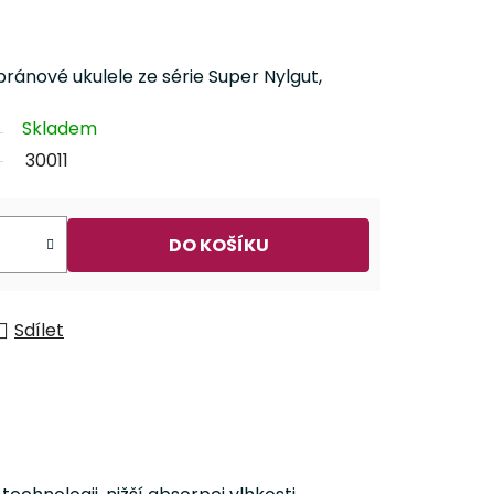
pránové ukulele ze série Super Nylgut,
Skladem
30011
DO KOŠÍKU
Sdílet