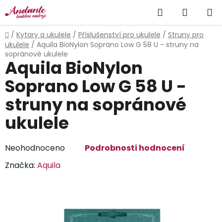
Přejít
Hledat
NÁKUP
na
obsah
KOŠÍK
Domů
/
Kytary a ukulele
/
Příslušenství pro ukulele
/
Struny pro
ukulele
/
Aquila BioNylon Soprano Low G 58 U - struny na
sopránové ukulele
Aquila BioNylon
Soprano Low G 58 U -
struny na sopránové
ukulele
Průměrné
Neohodnoceno
Podrobnosti hodnocení
hodnocení
Značka:
Aquila
produktu
je
0,0
z