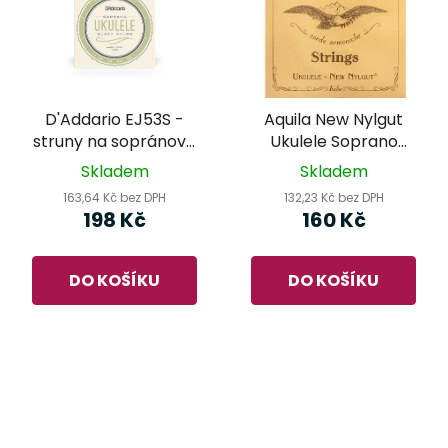
D'Addario EJ53S -
Aquila New Nylgut
struny na sopránové
Ukulele Soprano
ukulele
Regular 4U - struny
Skladem
Skladem
pro sopránové
163,64 Kč bez DPH
132,23 Kč bez DPH
ukulele
198 Kč
160 Kč
DO KOŠÍKU
DO KOŠÍKU