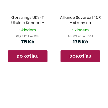
Gorstrings UK3-T
Alliance Savarez 140R
Ukulele Koncert -
- struny na
struny pro koncertní
sopránové/koncertní
Skladem
Skladem
ukulele
ukulele
61,98 Kč bez DPH
144,63 Kč bez DPH
75 Kč
175 Kč
DO KOŠÍKU
DO KOŠÍKU