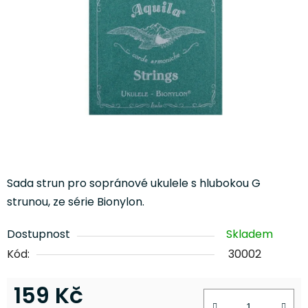
5
hvězdiček.
Sada strun pro sopránové ukulele s hlubokou G
strunou, ze série Bionylon.
Dostupnost
Skladem
Kód:
30002
159 Kč