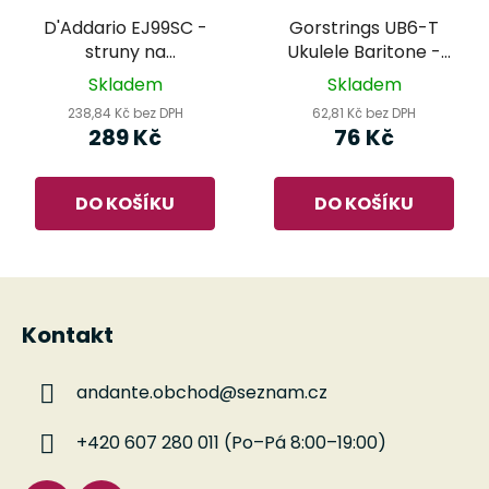
D'Addario EJ99SC -
Gorstrings UB6-T
struny na
Ukulele Baritone -
sopránové/koncertní
struny pro
Skladem
Skladem
ukulele
barytonové ukulele
238,84 Kč bez DPH
62,81 Kč bez DPH
289 Kč
76 Kč
DO KOŠÍKU
DO KOŠÍKU
Z
á
Kontakt
p
a
andante.obchod
@
seznam.cz
t
í
+420 607 280 011 (Po–Pá 8:00–19:00)