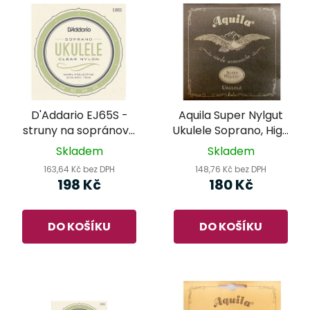
D'Addario EJ65S -
Aquila Super Nylgut
struny na sopránové
Ukulele Soprano, High
ukulele
G 100 U - struny pro
Skladem
Skladem
sopránové ukulele
163,64 Kč bez DPH
148,76 Kč bez DPH
198 Kč
180 Kč
DO KOŠÍKU
DO KOŠÍKU