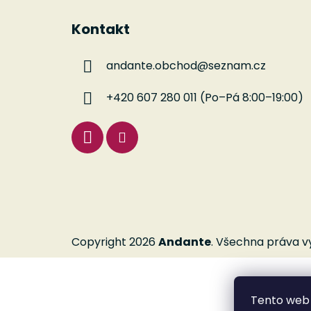
Z
á
Kontakt
p
a
andante.obchod
@
seznam.cz
t
í
+420 607 280 011 (Po–Pá 8:00–19:00)
Copyright 2026
Andante
. Všechna práva v
Tento web 