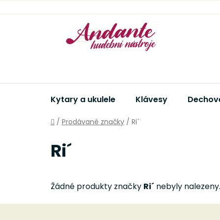
Přejít
na
obsah
Kytary a ukulele
Klávesy
Dechové
Domů
/
Prodávané značky
/
Ri´
Ri´
Žádné produkty značky
Ri´
nebyly nalezeny..