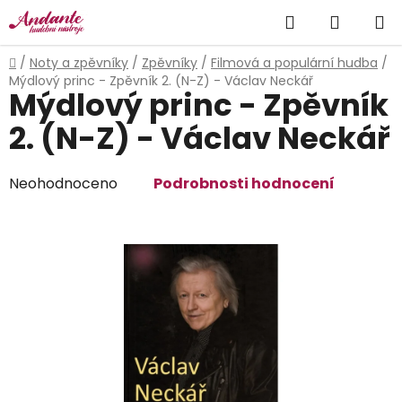
Přejít
Hledat
NÁKUP
na
obsah
KOŠÍK
Domů
/
Noty a zpěvníky
/
Zpěvníky
/
Filmová a populární hudba
/
Mýdlový princ - Zpěvník 2. (N-Z) - Václav Neckář
Mýdlový princ - Zpěvník
2. (N-Z) - Václav Neckář
Průměrné
Neohodnoceno
Podrobnosti hodnocení
hodnocení
produktu
je
0,0
z
5
hvězdiček.