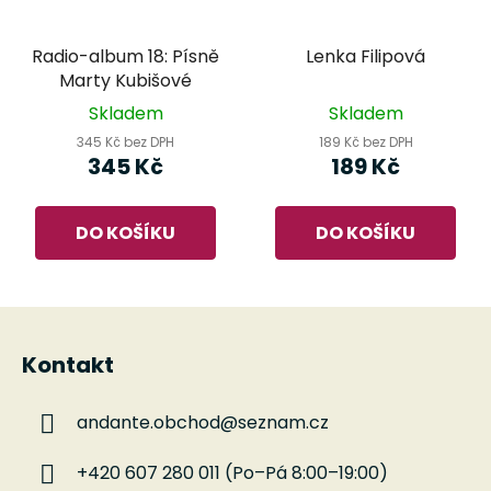
Radio-album 18: Písně
Lenka Filipová
Marty Kubišové
Skladem
Skladem
345 Kč bez DPH
189 Kč bez DPH
345 Kč
189 Kč
DO KOŠÍKU
DO KOŠÍKU
Z
á
Kontakt
p
a
andante.obchod
@
seznam.cz
t
í
+420 607 280 011 (Po–Pá 8:00–19:00)