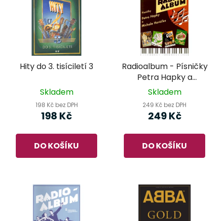
Hity do 3. tisíciletí 3
Radioalbum - Písničky
Petra Hapky a
Michala Horáčka
Skladem
Skladem
198 Kč bez DPH
249 Kč bez DPH
198 Kč
249 Kč
DO KOŠÍKU
DO KOŠÍKU