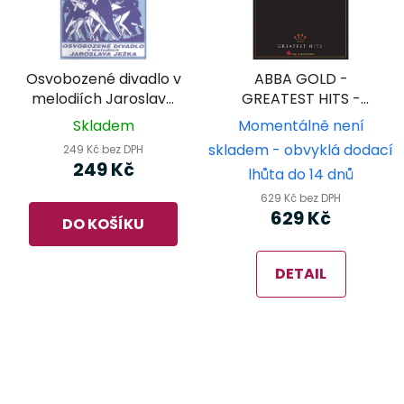
Osvobozené divadlo v
ABBA GOLD -
melodiích Jaroslava
GREATEST HITS -
Ježka - Radio Album 6
klavír/zpěv/kytara
Skladem
Momentálně není
skladem - obvyklá dodací
249 Kč bez DPH
249 Kč
lhůta do 14 dnů
629 Kč bez DPH
629 Kč
DO KOŠÍKU
DETAIL